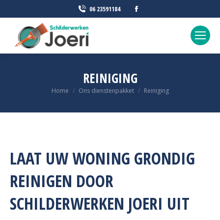
Facebook
06 23591184
page
opens
in
new
window
REINIGING
Je bent hier:
Home
Ons dienstenpakket
Reiniging
LAAT UW WONING GRONDIG
REINIGEN DOOR
SCHILDERWERKEN JOERI UIT