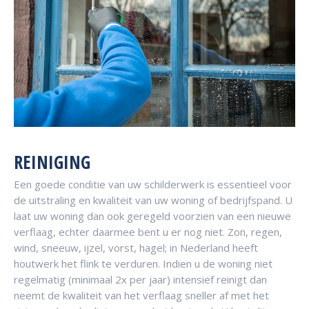
REINIGING
Een goede conditie van uw schilderwerk is essentieel voor
de uitstraling en kwaliteit van uw woning of bedrijfspand. U
laat uw woning dan ook geregeld voorzien van een nieuwe
verflaag, echter daarmee bent u er nog niet. Zon, regen,
wind, sneeuw, ijzel, vorst, hagel; in Nederland heeft
houtwerk het flink te verduren. Indien u de woning niet
regelmatig (minimaal 2x per jaar) intensief reinigt dan
neemt de kwaliteit van het verflaag sneller af met het