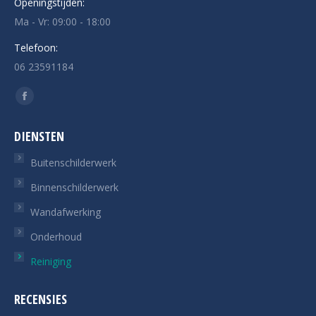
Openingstijden:
Ma - Vr: 09:00 - 18:00
Telefoon:
06 23591184
Vind ons op:
Facebook
page
DIENSTEN
opens
in
Buitenschilderwerk
new
Binnenschilderwerk
window
Wandafwerking
Onderhoud
Reiniging
RECENSIES